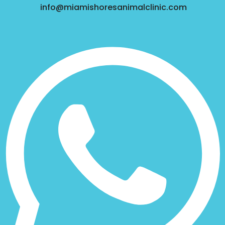
info@miamishoresanimalclinic.com